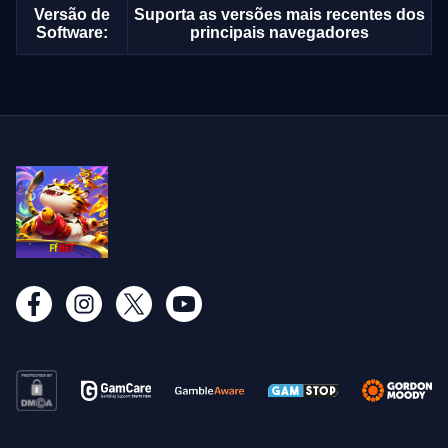
Versão de
Suporta as versões mais recentes dos
Software:
principais navegadores