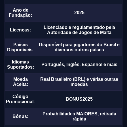
Ano de
2025
Fundação:
Licenciado e regulamentado pela
Licenças:
Autoridade de Jogos de Malta
Países
Disponível para jogadores do Brasil e
Disponíveis:
diversos outros países
Idiomas
Português, Inglês, Espanhol e mais
Suportados:
Moeda
Real Brasileiro (BRL) e várias outras
Aceita:
moedas
Código
BONUS2025
Promocional:
Probabilidades MAIORES, retirada
Bônus:
rápida