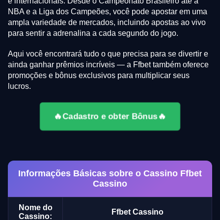
e internacionais. Desde o Campeonato Brasileiro até a
NBA e a Liga dos Campeões, você pode apostar em uma
ampla variedade de mercados, incluindo apostas ao vivo
para sentir a adrenalina a cada segundo do jogo.
Aqui você encontrará tudo o que precisa para se divertir e
ainda ganhar prêmios incríveis — a Ffbet também oferece
promoções e bônus exclusivos para multiplicar seus
lucros.
🔥Cadastro e obter Bônus🔥
Informações Básicas sobre o Cassino Ffbet
Cassino
Nome do
Ffbet Cassino
Cassino: